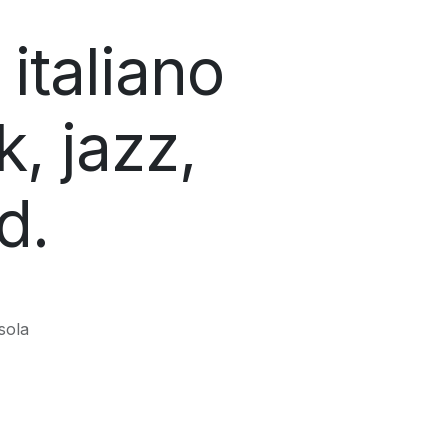
italiano
k, jazz,
d.
sola