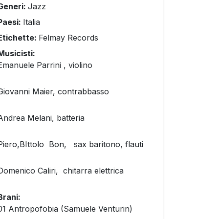
Generi:
Jazz
Paesi:
Italia
Etichette:
Felmay Records
Musicisti:
Emanuele Parrini , violino
Giovanni Maier, contrabbasso
Andrea Melani, batteria
Piero,BIttolo Bon, sax baritono, flauti
Domenico Caliri, chitarra elettrica
Brani:
01 Antropofobia (Samuele Venturin)