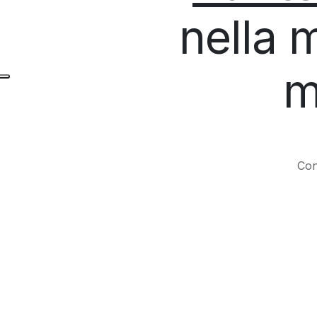
nella m
m
Con