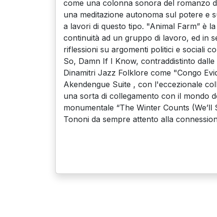
come una colonna sonora del romanzo di
una meditazione autonoma sul potere e sul 
a lavori di questo tipo. "Animal Farm” è l
continuità ad un gruppo di lavoro, ed in s
riflessioni su argomenti politici e social
So, Damn If I Know, contraddistinto dalle i
Dinamitri Jazz Folklore come "Congo Evide
Akendengue Suite , con l'eccezionale col
una sorta di collegamento con il mondo dell
monumentale “The Winter Counts (We’ll St
Tononi da sempre attento alla connessione tra