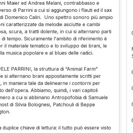
vanni Maier ed Andrea Melani, contrabbasso e
rso di Parrini a cui si aggiungono i flauti ed il sax
ra di Domenico Caliri. Uno spettro sonoro più ampio
ni caratterizzate da melodie asciutte e cambi
a, scura, a tratti dolente, in cui si alternano parti
a di tempo. Sicuramente l'ambito di riferimento è
 il materiale tematico e lo sviluppo dei brani, le
ella musica popolare e al blues delle radici.
LE PARRINI, la struttura di “Animal Farm”
 si alternano brani appositamente scritti per
i, in maniera tale da delinearne i contorni per
o dell'opera. Abbiamo, quindi, i vari capitoli
mero a cui si abbinano Antropofobia di Samuele
st di Silvia Bolognesi, Patchouli di Beppe
gton.
duplice chiave di lettura: il tutto può essere visto