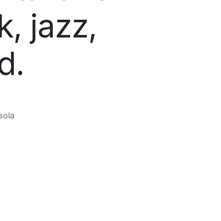
k, jazz,
d.
sola