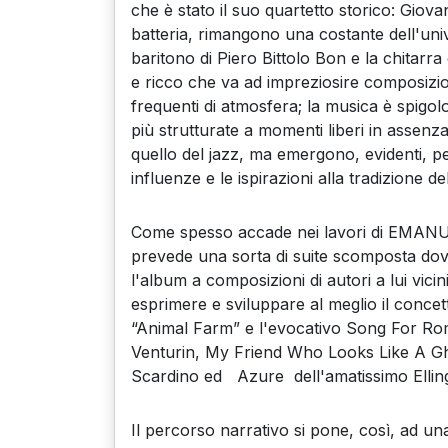
che è stato il suo quartetto storico: Gio
batteria, rimangono una costante dell'unive
baritono di Piero Bittolo Bon e la chitar
e ricco che va ad impreziosire composizio
frequenti di atmosfera; la musica è spigolos
più strutturate a momenti liberi in assenz
quello del jazz, ma emergono, evidenti, per
influenze e le ispirazioni alla tradizione d
Come spesso accade nei lavori di EMANUE
prevede una sorta di suite scomposta dove
l'album a composizioni di autori a lui vicin
esprimere e sviluppare al meglio il concett
“Animal Farm” e l'evocativo Song For Ro
Venturin, My Friend Who Looks Like A Gho
Scardino ed Azure dell'amatissimo Ellin
Il percorso narrativo si pone, così, ad una 