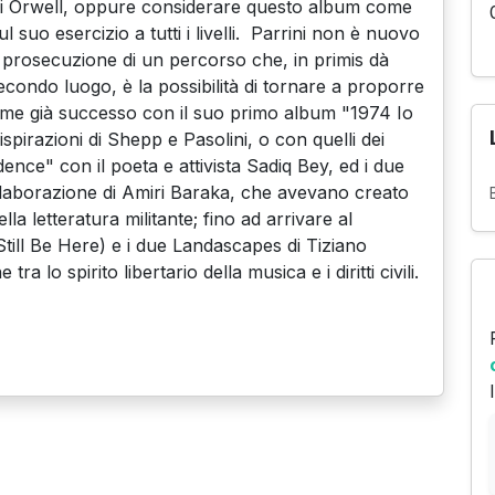
 Orwell, oppure considerare questo album come
suo esercizio a tutti i livelli. Parrini non è nuovo
a prosecuzione di un percorso che, in primis dà
econdo luogo, è la possibilità di tornare a proporre
i come già successo con il suo primo album "1974 Io
spirazioni di Shepp e Pasolini, o con quelli dei
nce" con il poeta e attivista Sadiq Bey, ed i due
laborazione di Amiri Baraka, che avevano creato
a letteratura militante; fino ad arrivare al
ill Be Here) e i due Landascapes di Tiziano
 lo spirito libertario della musica e i diritti civili.