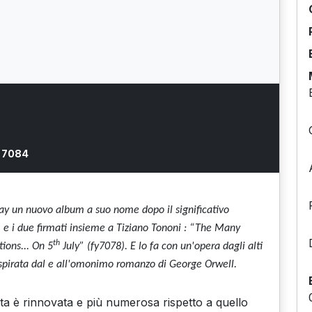
y 7084
 un nuovo album a suo nome dopo il significativo
)
e i due firmati insieme a Tiziano Tononi :
“The Many
th
tions... On 5
July” (fy7078). E l
o fa con un'opera dagli alti
spirata dal e all'omonimo romanzo di George Orwell.
a è rinnovata e più numerosa rispetto a quello