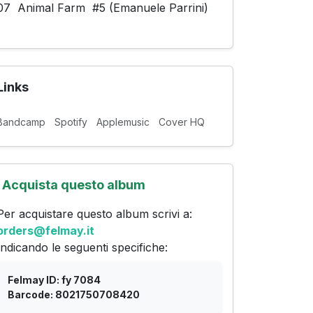
07 Animal Farm #5 (Emanuele Parrini)
Links
Bandcamp
Spotify
Applemusic
Cover HQ
Acquista questo album
Per acquistare questo album scrivi a:
orders@felmay.it
Indicando le seguenti specifiche:
Felmay ID: fy 7084
Barcode: 8021750708420